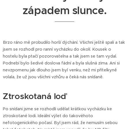
západem slunce.
Brzo ráno mě probudilo horší dýchání. Všichni ještě spali a tak
jsem se rozhodl pro ranní vycházku do okolí. Kousek o
hostelu byla ptačí pozorovatelna a tak jsem se tam vydal.
Podnebí bylo šedivé doslova fádní a byla slušná zima. Ani si
nevzpomenu jak dlouho jsem byl venku, než mi přítelkyně
volala, že už jsou všichni vzhůru a čeká nás snídaně.
Ztroskotaná loď
Po snídani jsme se rozhodli udělat krátkou vycházku ke
ztroskotané lodi. Ideální výlet do takovéhoto
nefotogenického počasí. Byl jsem rád, že nemusím sebou