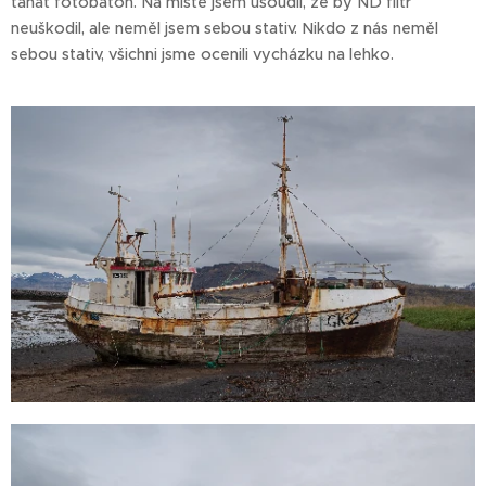
tahat fotobatoh. Na místě jsem usoudil, že by ND filtr
neuškodil, ale neměl jsem sebou stativ. Nikdo z nás neměl
sebou stativ, všichni jsme ocenili vycházku na lehko.