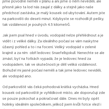
jsme původně neměli v plánu a ani jsme o něm nevěděli, ale
přesně jako ta loď nás zaujal z dálky a stejně jako naše
předchozí zastávka, je malý kousek od ubytování. Autem jste
na parkovišti do deseti minut. Kdybyste se rozhodli jít pešky,
tak vzdálenost je pouhých 4.5 kilometrů.
Jak jsem psal hned v úvodu, vodopád nelze přehlédnout a je
vidět i z veliké dálky. Za ideálního počasí se vám naskytne
úžasný pohled a to i na focení. Veliký vodopád v zelené
krajině a za ním obří ledovec Snaefellsjokull. Nenechte se ale
zmást, byť na fotkách vypadá, že je ledovec hned za
vodopádem, tak ve skutečnosti je dělí veliká vzdálenost.
Bohužel mi jasné počasí neměli a tak jsme ledovec neviděli,
ale vodopád ano.
Od parkoviště vás čeká pohodová krátká vycházka. Hned
kousek od parkoviště je vyhlídkové místo, ale doporučuji zde
se pouze pokochat a pokračovat dále. Dnes mi byly opět
holinky ideálním společníkem, jelikož jsem kvůli fotce vlezl i