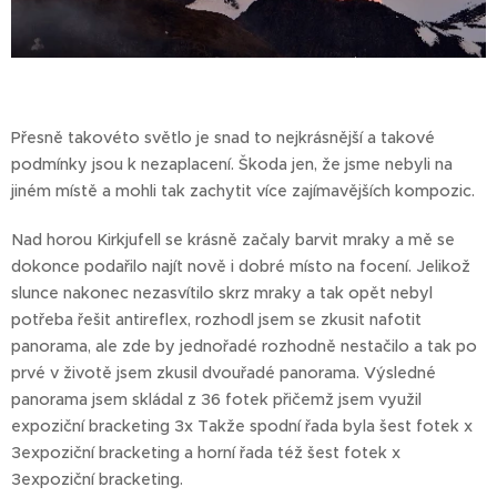
Přesně takovéto světlo je snad to nejkrásnější a takové
podmínky jsou k nezaplacení. Škoda jen, že jsme nebyli na
jiném místě a mohli tak zachytit více zajímavějších kompozic.
Nad horou Kirkjufell se krásně začaly barvit mraky a mě se
dokonce podařilo najít nově i dobré místo na focení. Jelikož
slunce nakonec nezasvítilo skrz mraky a tak opět nebyl
potřeba řešit antireflex, rozhodl jsem se zkusit nafotit
panorama, ale zde by jednořadé rozhodně nestačilo a tak po
prvé v životě jsem zkusil dvouřadé panorama. Výsledné
panorama jsem skládal z 36 fotek přičemž jsem využil
expoziční bracketing 3x Takže spodní řada byla šest fotek x
3expoziční bracketing a horní řada též šest fotek x
3expoziční bracketing.