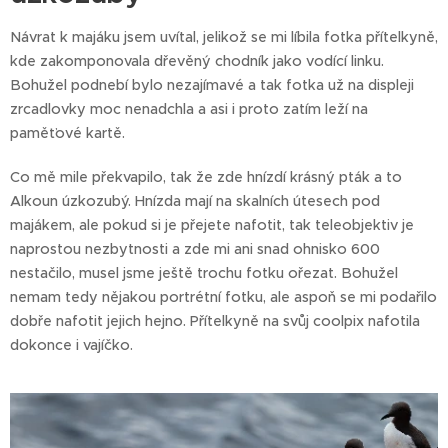
Návrat k majáku jsem uvítal, jelikož se mi líbila fotka přítelkyně,
kde zakomponovala dřevěný chodník jako vodící linku.
Bohužel podnebí bylo nezajímavé a tak fotka už na displeji
zrcadlovky moc nenadchla a asi i proto zatím leží na
paměťové kartě.
Co mě mile překvapilo, tak že zde hnízdí krásný pták a to
Alkoun úzkozubý. Hnízda mají na skalních útesech pod
majákem, ale pokud si je přejete nafotit, tak teleobjektiv je
naprostou nezbytnosti a zde mi ani snad ohnisko 600
nestačilo, musel jsme ještě trochu fotku ořezat. Bohužel
nemam tedy nějakou portrétní fotku, ale aspoň se mi podařilo
dobře nafotit jejich hejno. Přítelkyně na svůj coolpix nafotila
dokonce i vajíčko.