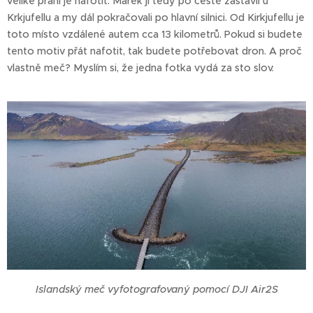
veliké přání je nafotit. Marek jí tedy po cestě zastavil u
Krkjufellu a my dál pokračovali po hlavní silnici. Od Kirkjufellu je
toto místo vzdálené autem cca 13 kilometrů. Pokud si budete
tento motiv přát nafotit, tak budete potřebovat dron. A proč
vlastně meč? Myslím si, že jedna fotka vydá za sto slov.
Islandský meč vyfotografovaný pomocí DJI Air2S