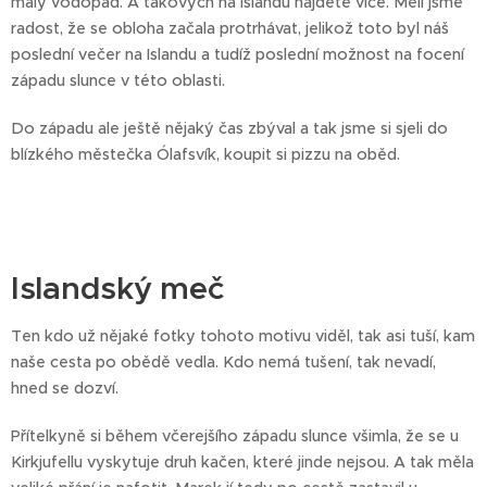
malý vodopád. A takových na Islandu najdete více. Měli jsme
radost, že se obloha začala protrhávat, jelikož toto byl náš
poslední večer na Islandu a tudíž poslední možnost na focení
západu slunce v této oblasti.
Do západu ale ještě nějaký čas zbýval a tak jsme si sjeli do
blízkého městečka Ólafsvík, koupit si pizzu na oběd.
Islandský meč
Ten kdo už nějaké fotky tohoto motivu viděl, tak asi tuší, kam
naše cesta po obědě vedla. Kdo nemá tušení, tak nevadí,
hned se dozví.
Přítelkyně si během včerejšího západu slunce všimla, že se u
Kirkjufellu vyskytuje druh kačen, které jinde nejsou. A tak měla