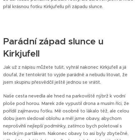
přál krásnou fotku Kirkjufellu při západu slunce.
Parádní západ slunce u
Kirkjufell
Jak už z nápisu můžete tušit, vyhrál nakonec Kirkjufell a já
doufal, že tentokrát to vyjde parádně a nebudu litovat, že
jsem skupinu přesvědčil ještě jednou se vrátit.
Naše cesta nevedla ale hned na parkoviště nýbrž k vodní
ploše pod horou. Marek zde vypustil drona a musím říci, že
pořídil zajímavou fotku. Mě osobně to lákalo též, ale celou
dobu jsem sledoval oblohu a měl jsme obavy, abychom
neprošvihli nejlepší podmínky, zatímco bych poletoval s
leteckým parťákem. Nakonec obavy to asi byly zbytečné,