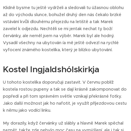
Klidně bysme tu ještě vydrželi a sledovali tu úžasnou oblohu
až do východu slunce, bohužel druhý den nás čekalo brzké
vstávání kvůli dlouhému přejezdu na letiště a tak Marek
zavelel k odjezdu. Nechtěli se mi jentak nechat ty boží
červánky, ale neměl jsem na výběr. Marek byl ale hodný.
Vysadil všechny na ubytován ía mě ještě odvezl na rychlé
vyfocení známého kostelíka, který je blízko ubytování.
Kostel Ingjaldshólskirkja
U tohoto kostelíka doporučuji zastavit. V červnu poblíž
kostela rostou pupeny a tak se dají krásně zakomponovat do
popředí a při tom správném světle vznikají překrásné fotky.
Jako další možnost jak ho nafotit, je využít příjezdovou cestu
k němu jako vodící linku.
My dorazily, když červánky už slábly a hlavně Marek spěchal
nazpět, takže zde nebylo moc času na vymýšlení, ale i tak si