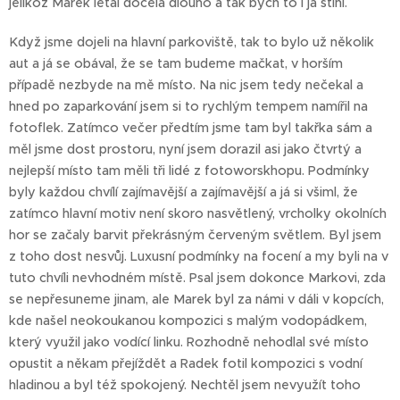
jelikož Marek létal docela dlouho a tak bych to i já stihl.
Když jsme dojeli na hlavní parkoviště, tak to bylo už několik
aut a já se obával, že se tam budeme mačkat, v horším
případě nezbyde na mě místo. Na nic jsem tedy nečekal a
hned po zaparkování jsem si to rychlým tempem namířil na
fotoflek. Zatímco večer předtím jsme tam byl takřka sám a
měl jsme dost prostoru, nyní jsem dorazil asi jako čtvrtý a
nejlepší místo tam měli tři lidé z fotoworskhopu. Podmínky
byly každou chvílí zajímavější a zajímavější a já si všiml, že
zatímco hlavní motiv není skoro nasvětlený, vrcholky okolních
hor se začaly barvit překrásným červeným světlem. Byl jsem
z toho dost nesvůj. Luxusní podmínky na focení a my byli na v
tuto chvíli nevhodném místě. Psal jsem dokonce Markovi, zda
se nepřesuneme jinam, ale Marek byl za námi v dáli v kopcích,
kde našel neokoukanou kompozici s malým vodopádkem,
který využil jako vodící linku. Rozhodně nehodlal své místo
opustit a někam přejíždět a Radek fotil kompozici s vodní
hladinou a byl též spokojený. Nechtěl jsem nevyužít toho