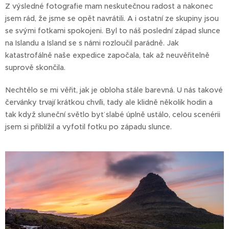
Z výsledné fotografie mam neskutečnou radost a nakonec
jsem rád, že jsme se opět navrátili. A i ostatní ze skupiny jsou
se svými fotkami spokojeni. Byl to náš poslední západ slunce
na Islandu a Island se s námi rozloučil parádně. Jak
katastrofálně naše expedice započala, tak až neuvěřitelně
suprově skončila.
Nechtělo se mi věřit, jak je obloha stále barevná. U nás takové
červánky trvají krátkou chvíli, tady ale klidně několik hodin a
tak když sluneční světlo byť slabé úplně ustálo, celou scenérii
jsem si přiblížil a vyfotil fotku po západu slunce.