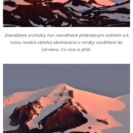
Zasněžené vrcholky hor nasvětlené překrásným světlem a k
tomu modrá obloha obohacena o mraky osvětlené do
červena. Co více si přát.