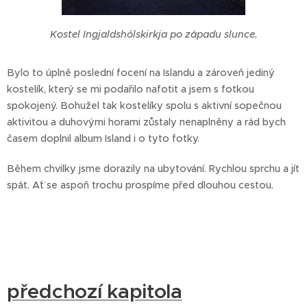
Kostel Ingjaldshólskirkja po západu slunce.
Bylo to úplně poslední focení na Islandu a zároveň jediný
kostelík, který se mi podařilo nafotit a jsem s fotkou
spokojený. Bohužel tak kostelíky spolu s aktivní sopečnou
aktivitou a duhovými horami zůstaly nenaplněny a rád bych
časem doplnil album Island i o tyto fotky.
Během chvilky jsme dorazily na ubytování. Rychlou sprchu a jít
spát. A´ť se aspoň trochu prospíme před dlouhou cestou.
předchozí kapitola