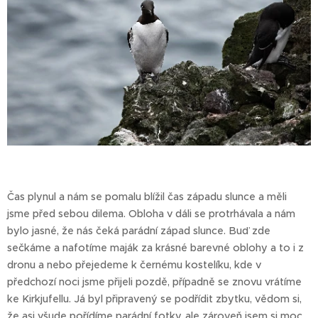
Čas plynul a nám se pomalu blížil čas západu slunce a měli
jsme před sebou dilema. Obloha v dáli se protrhávala a nám
bylo jasné, že nás čeká parádní západ slunce. Buď zde
sečkáme a nafotíme maják za krásné barevné oblohy a to i z
dronu a nebo přejedeme k černému kostelíku, kde v
předchozí noci jsme přijeli pozdě, případně se znovu vrátíme
ke Kirkjufellu. Já byl připravený se podřídit zbytku, vědom si,
že asi všude pořídíme parádní fotky, ale zároveň jsem si moc