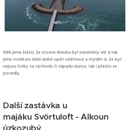
Měli jsme štěstí, že zrovna dneska byl snesitelný vítr a tak
jsme mohli po delší době opět vzlétnout a myslím si, že byť
nejsou fotky za východu či západu slunce, tak i přesto se
povedly.
Další zastávka u
majáku Svörtuloft - Alkoun
úzkozubý