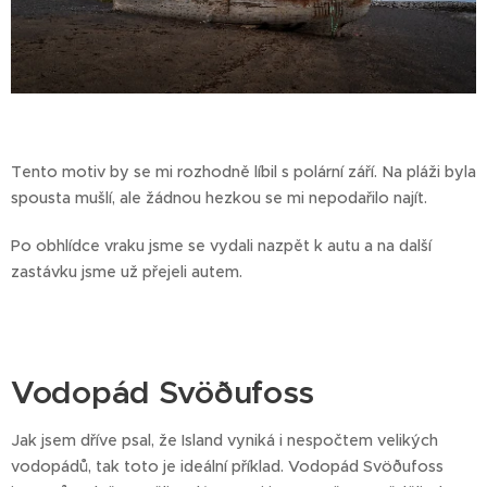
Tento motiv by se mi rozhodně líbil s polární září. Na pláži byla
spousta mušlí, ale žádnou hezkou se mi nepodařilo najít.
Po obhlídce vraku jsme se vydali nazpět k autu a na další
zastávku jsme už přejeli autem.
Vodopád Svöðufoss
Jak jsem dříve psal, že Island vyniká i nespočtem velikých
vodopádů, tak toto je ideální příklad. Vodopád Svöðufoss