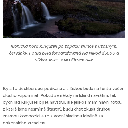
Ikonická hora Kirkjufell po západu slunce s úžasnými
červánky. Fotka byla fotografovaná Na Nikod d5600 a
Nikkor 16-80 s ND filtrem 64x.
Byla to dechberoucí podívaná a s láskou budu na tento večer
dlouho vzpomínat. Pokud se někdy na Island navrátím, tak
bych rád Kirkjufell opět navštívil, ale jelikož mam hlavní fotku,
z které jsme nesmírně šťastný, budu chtít zkusit druhou
známou kompozici a to s vodní hladinou ideálně za
dokonalého zrcadlení.