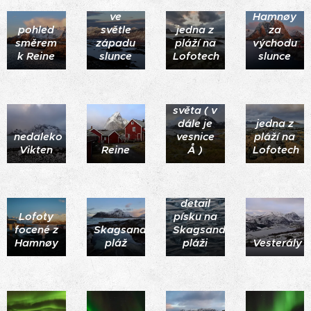
Vesterály
ve
Hamnøy
pohled
světle
jedna z
za
směrem
západu
pláží na
východu
k Reine
slunce
Lofotech
slunce
pohled
na
konec
světa ( v
dále je
jedna z
nedaleko
vesnice
pláží na
Vikten
Reine
Å )
Lofotech
detail
Lofoty
písku na
focené z
Skagsanden
Skagsanden
Hamnøy
pláž
pláži
Vesterály