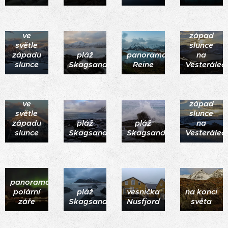
Vesterály
ve
západ
světle
slunce
západu
pláž
panorama
na
slunce
Skagsanden
Reine
Vesterálec
Vesterály
ve
západ
světle
slunce
západu
pláž
pláž
na
slunce
Skagsanden
Skagsanden
Vesterálec
panorama
polární
pláž
vesnička
na konci
záře
Skagsanden
Nusfjord
světa