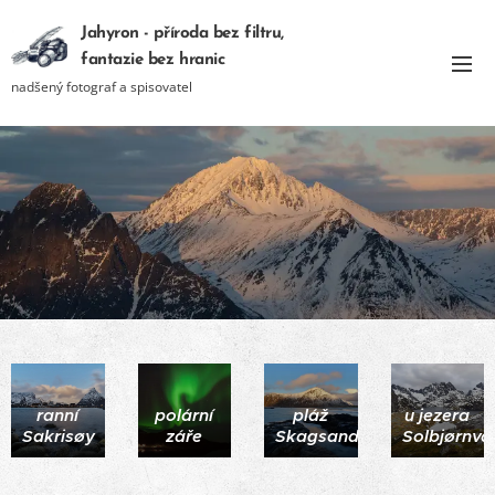
Jahyron - příroda bez filtru,
fantazie bez hranic
nadšený fotograf a spisovatel
ranní
polární
pláž
u jezera
Sakrisøy
záře
Skagsanden
Solbjørnva