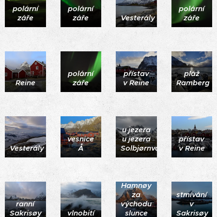
polární
polární
polární
záře
záře
Vesterály
záře
polární
přístav
pláž
Reine
záře
v Reine
Ramberg
u jezera
vesnice
u jezera
přístav
Vesterály
Å
Solbjørnvatnet
v Reine
Hamnøy
za
stmívání
ranní
východu
v
Sakrisøy
vlnobití
slunce
Sakrisøy