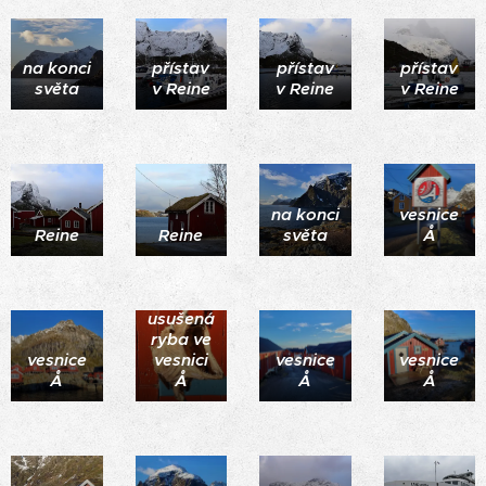
na konci
přístav
přístav
přístav
světa
v Reine
v Reine
v Reine
na konci
vesnice
Reine
Reine
světa
Å
usušená
ryba ve
vesnice
vesnici
vesnice
vesnice
Å
Å
Å
Å