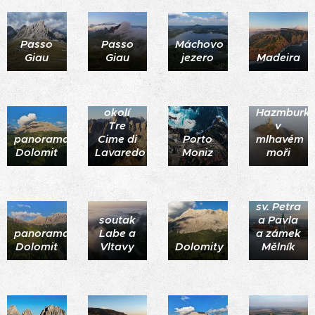
Passo
Passo
Máchovo
Giau
Giau
jezero
Madeira
okolí
Hazmburk
Tre
v
panorama
Cime di
Porto
mlhavém
Dolomit
Lavaredo
Moniz
moři
Chrám
sv. Petra
soutak
a Pavla
panorama
Labe a
a zámek
Dolomit
Vltavy
Dolomity
Mělník