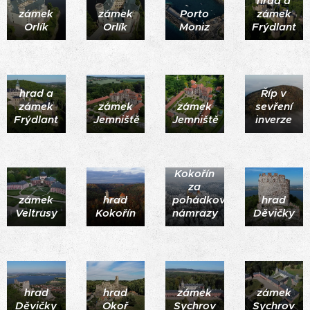
hrad a
zámek
zámek
Porto
zámek
Orlík
Orlík
Moniz
Frýdlant
hrad a
Říp v
zámek
zámek
zámek
sevření
Frýdlant
Jemniště
Jemniště
inverze
hrad
Kokořín
za
zámek
hrad
pohádkové
hrad
Veltrusy
Kokořín
námrazy
Děvičky
hrad
hrad
zámek
zámek
Děvičky
Okoř
Sychrov
Sychrov