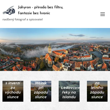
Jahyron - příroda bez filtru,
fantazie bez hranic
nadšený fotograf a spisovatel
hrad
hrad
Kokořín
Kokořín
s inverzí
Mělník
za
za
při
Ledovcové
letního
východu
západu
řeky na
západu
slunce
slunce
Islandu
slunce