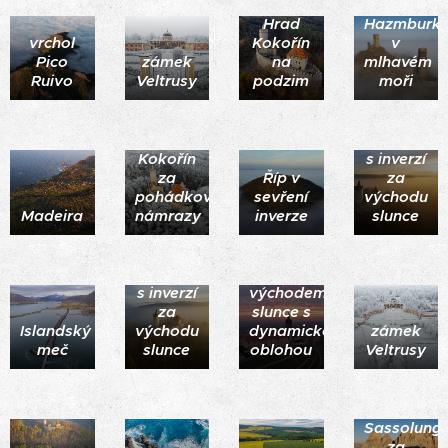
Hrad
Hazmburk
vrchol
Kokořín
v
Pico
zámek
na
mlhavém
Ruivo
Veltrusy
podzim
moři
hrad
hrad
Kokořín
Kokořín
s inverzí
za
Říp v
za
pohádkové
sevření
východu
Madeira
námrazy
inverze
slunce
hrad
Mělník
Kokořín
před
s inverzí
východem
za
slunce s
Islandský
východu
dynamickou
zámek
meč
slunce
oblohou
Veltrusy
Sassolung
za