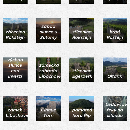
západ
zřícenina
slunce u
zřícenina
hrad
Rokštejn
Sutomy
Rokštejn
Roštejn
východ
slunce
zámecká
nad
zahrada
zřícenina
inverzí
Libochovice
Egerberk
Oltářík
Ledovcové
zámek
Cinque
památná
řeky na
Libochovice
Torri
hora Říp
Islandu
Rotunda