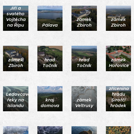
svatého
Jiří a
svatého
Vojtěcha
zámek
zámek
na Řípu
Pálava
Zbiroh
Zbiroh
zámek
hrad
hrad
zámek
Zbiroh
Točník
Točník
Hořovice
zřícenina
Ledovcové
hradu
řeky na
kraj
zámek
Sirotčí
Islandu
domova
Veltrusy
hrádek