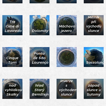
Mělník
Tre
při
Cime di
Máchovo
východu
Lavaredo
Dolomity
jezero
slunce
Ponta
Cinque
de São
Torri
Lourenço
Sassolung
Milešovka
v
sevření
inverze
nad
hrad
s
západ
vyhlídkou
Starý
východem
slunce u
Skalky
Bernštejn
slunce
Sutomy