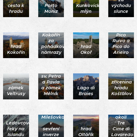
cesta k
Porto
Kunkovický
východu
hradu
Moniz
mlýn
slunce
hrad
vrchol
Kokořín
Pico
za
Ruivo a
hrad
pohádkové
hrad
Pico do
Kokořín
námrazy
Okoř
Arieiro
Chrám
sv. Petra
a Pavla
zřícenina
zámek
a zámek
Lago di
hradu
Veltrusy
Mělník
Braies
Košťálov
Milešovka
okolí
Ledovcové
v
Tre
řeky na
sevření
hrad
Cime di
Islandu
inverze
Oltářík
Lavaredo