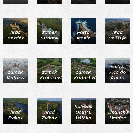
hrad
zámek
Porto
hrad
Bezděz
Stránov
Moniz
Helfštýn
vrchol
zámek
zámek
zámek
Pico do
Veltrusy
Kratochvíle
Kratochvíle
Ariero
Kalvárie
hrad
hrad
Ostrý u
Jindřichův
Zvíkov
Zvíkov
Úštěka
Hradec
Mělník
při