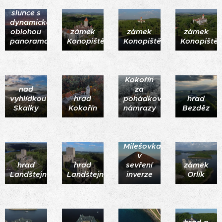
východu
slunce s
dynamickou
oblohou
zámek
zámek
zámek
panorama
Konopiště
Konopiště
Konopiště
hrad
Kokořín
nad
za
vyhlídkou
hrad
pohádkové
hrad
Skalky
Kokořín
námrazy
Bezděz
Milešovka
v
hrad
hrad
sevření
zámek
Landštejn
Landštejn
inverze
Orlík