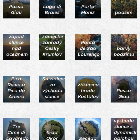
Passo
Lago di
Porto
Giau
Braies
Moniz
podzim
západ
zámecké
slunce
zahrady
Ponta
nad
Český
de São
barvy
oceánem
Krumlov
Lourenço
podzimu
vrchol
Pico
Sassolungo
Ruivo a
za
zřícenina
Pico do
východu
hradu
Passo
Arieiro
slunce
Košťálov
Giau
Mělník
při
východu
Tre
slunce s
Cime di
hrad
dynamicko
Lavaredo
Okoř
Seceda
oblohou