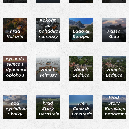
hrad
Kokořín
za
hrad
pohádkové
Lago di
Passo
Kokořín
námrazy
Sorapis
Giau
Mělník
při
východu
slunce s
dynamickou
zámek
zámek
zámek
oblohou
Veltrusy
Lednice
Lednice
hrad
nad
hrad
Tre
Starý
vyhlídkou
Starý
Cime di
Bernštejn
Skalky
Bernštejn
Lavaredo
panorama