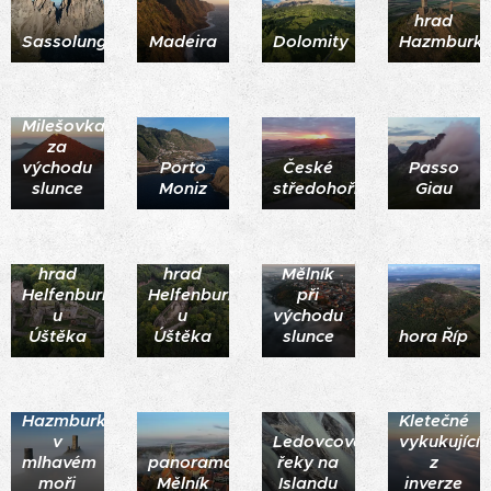
hrad
Sassolungo
Madeira
Dolomity
Hazmburk
Milešovka
za
východu
Porto
České
Passo
slunce
Moniz
středohoří
Giau
hrad
hrad
Mělník
Helfenburk
Helfenburk
při
u
u
východu
Úštěka
Úštěka
slunce
hora Říp
vrchol
Hazmburk
Kletečné
v
Ledovcové
vykukující
mlhavém
panorama
řeky na
z
moři
Mělník
Islandu
inverze