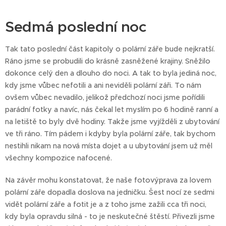
Sedmá poslední noc
Tak tato poslední část kapitoly o polární záře bude nejkratší.
Ráno jsme se probudili do krásně zasněžené krajiny. Sněžilo
dokonce celý den a dlouho do noci. A tak to byla jediná noc,
kdy jsme vůbec nefotili a ani neviděli polární záři. To nám
ovšem vůbec nevadilo, jelikož předchozí noci jsme pořídili
parádní fotky a navíc, nás čekal let myslím po 6 hodině ranní a
na letiště to byly dvě hodiny. Takže jsme vyjížděli z ubytování
ve tři ráno. Tím pádem i kdyby byla polární záře, tak bychom
nestihli nikam na nová místa dojet a u ubytování jsem už měl
všechny kompozice nafocené.
Na závěr mohu konstatovat, že naše fotovýprava za lovem
polární záře dopadla doslova na jedničku. Šest nocí ze sedmi
vidět polární záře a fotit je a z toho jsme zažili cca tři noci,
kdy byla opravdu silná - to je neskutečné štěstí. Přivezli jsme