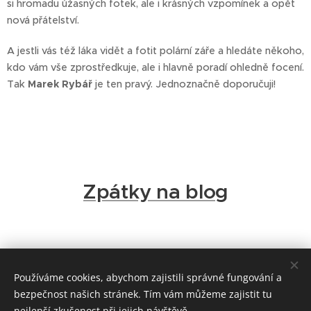
si hromadu úžasných fotek, ale i krásných vzpomínek a opět
nová přátelství.
A jestli vás též láka vidět a fotit polární záře a hledáte někoho,
kdo vám vše zprostředkuje, ale i hlavně poradí ohledně focení.
Tak
Marek Rybář
je ten pravý. Jednoznačně doporučuji!
Zpátky na blog
Používáme cookies, abychom zajistili správné fungování a
bezpečnost našich stránek. Tím vám můžeme zajistit tu
nejlepší zkušenost při jejich návštěvě.