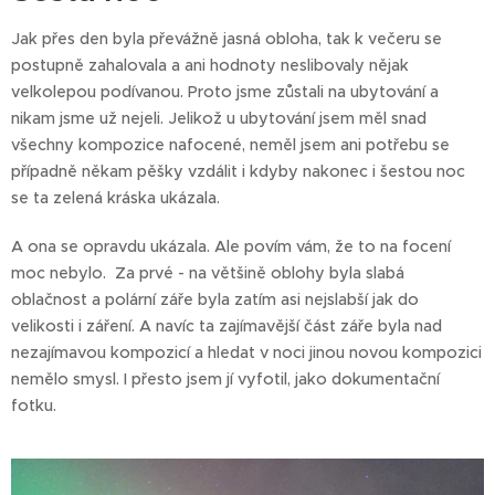
Jak přes den byla převážně jasná obloha, tak k večeru se
postupně zahalovala a ani hodnoty neslibovaly nějak
velkolepou podívanou. Proto jsme zůstali na ubytování a
nikam jsme už nejeli. Jelikož u ubytování jsem měl snad
všechny kompozice nafocené, neměl jsem ani potřebu se
případně někam pěšky vzdálit i kdyby nakonec i šestou noc
se ta zelená kráska ukázala.
A ona se opravdu ukázala. Ale povím vám, že to na focení
moc nebylo. Za prvé - na většině oblohy byla slabá
oblačnost a polární záře byla zatím asi nejslabší jak do
velikosti i záření. A navíc ta zajímavější část záře byla nad
nezajímavou kompozicí a hledat v noci jinou novou kompozici
nemělo smysl. I přesto jsem jí vyfotil, jako dokumentační
fotku.