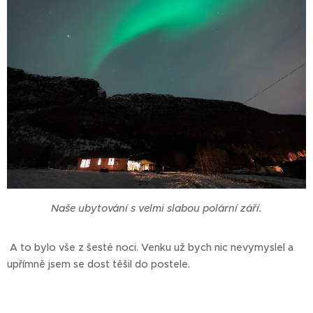
Naše ubytování s velmi slabou polární září.
A to bylo vše z šesté noci. Venku už bych nic nevymyslel a
upřímně jsem se dost těšil do postele.