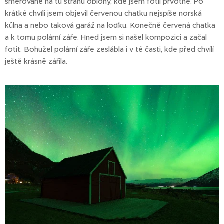
směřované na tu stranu oblohy, kde jsem fotil prvotně. Po
krátké chvíli jsem objevil červenou chatku nejspíše norská
kůlna a nebo taková garáž na loďku. Konečně červená chatka
a k tomu polární záře. Hned jsem si našel kompozici a začal
fotit. Bohužel polární záře zeslábla i v té časti, kde před chvílí
ještě krásně zářila.