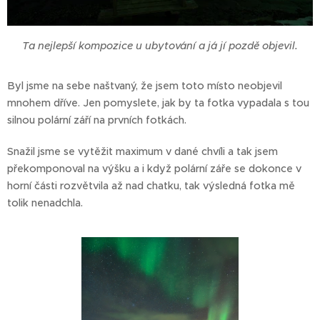
Ta nejlepší kompozice u ubytování a já jí pozdě objevil.
Byl jsme na sebe naštvaný, že jsem toto místo neobjevil
mnohem dříve. Jen pomyslete, jak by ta fotka vypadala s tou
silnou polární září na prvních fotkách.
Snažil jsme se vytěžit maximum v dané chvíli a tak jsem
překomponoval na výšku a i když polární záře se dokonce v
horní části rozvětvila až nad chatku, tak výsledná fotka mě
tolik nenadchla.