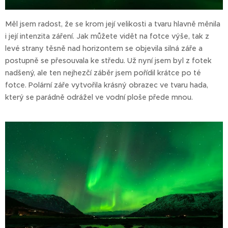
Měl jsem radost, že se krom její velikosti a tvaru hlavně měnila
i její intenzita záření. Jak můžete vidět na fotce výše, tak z
levé strany těsně nad horizontem se objevila silná záře a
postupně se přesouvala ke středu. Už nyní jsem byl z fotek
nadšený, ale ten nejhezčí záběr jsem pořídil krátce po té
fotce. Polární záře vytvořila krásný obrazec ve tvaru hada,
který se parádně odrážel ve vodní ploše přede mnou.