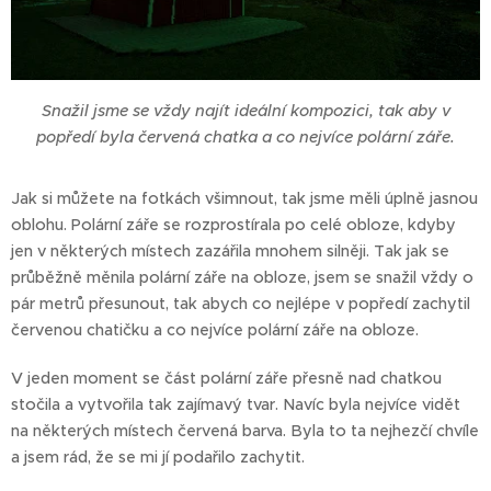
Snažil jsme se vždy najít ideální kompozici, tak aby v
popředí byla červená chatka a co nejvíce polární záře.
Jak si můžete na fotkách všimnout, tak jsme měli úplně jasnou
oblohu. Polární záře se rozprostírala po celé obloze, kdyby
jen v některých místech zazářila mnohem silněji. Tak jak se
průběžně měnila polární záře na obloze, jsem se snažil vždy o
pár metrů přesunout, tak abych co nejlépe v popředí zachytil
červenou chatičku a co nejvíce polární záře na obloze.
V jeden moment se část polární záře přesně nad chatkou
stočila a vytvořila tak zajímavý tvar. Navíc byla nejvíce vidět
na některých místech červená barva. Byla to ta nejhezčí chvíle
a jsem rád, že se mi jí podařilo zachytit.