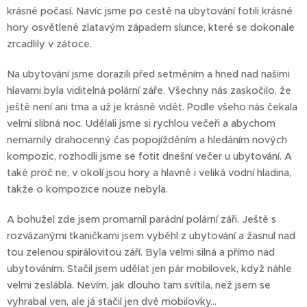
krásné počasí. Navíc jsme po cestě na ubytování fotili krásné
hory osvětlené zlatavým západem slunce, které se dokonale
zrcadlily v zátoce.
Na ubytování jsme dorazili před setměním a hned nad našimi
hlavami byla viditelná polární záře. Všechny nás zaskočilo, že
ještě není ani tma a už je krásně vidět. Podle všeho nás čekala
velmi slibná noc. Udělali jsme si rychlou večeři a abychom
nemarnily drahocenný čas popojížděním a hledáním nových
kompozic, rozhodli jsme se fotit dnešní večer u ubytování. A
také proč ne, v okolí jsou hory a hlavně i veliká vodní hladina,
takže o kompozice nouze nebyla.
A bohužel zde jsem promarnil parádní polární záři. Ještě s
rozvázanými tkaničkami jsem vyběhl z ubytování a žasnul nad
tou zelenou spirálovitou září. Byla velmi silná a přímo nad
ubytováním. Stačil jsem udělat jen pár mobilovek, když náhle
velmi zeslábla. Nevím, jak dlouho tam svítila, než jsem se
vyhrabal ven, ale já stačil jen dvě mobilovky...