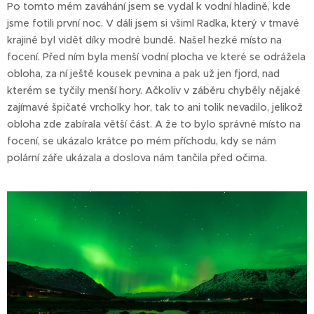
Po tomto mém zaváhání jsem se vydal k vodní hladině, kde
jsme fotili první noc. V dáli jsem si všiml Radka, který v tmavé
krajině byl vidět díky modré bundě. Našel hezké místo na
focení. Před ním byla menší vodní plocha ve které se odrážela
obloha, za ní ještě kousek pevnina a pak už jen fjord, nad
kterém se tyčily menší hory. Ačkoliv v záběru chyběly nějaké
zajímavé špičaté vrcholky hor, tak to ani tolik nevadilo, jelikož
obloha zde zabírala větší část. A že to bylo správné místo na
focení, se ukázalo krátce po mém příchodu, kdy se nám
polární záře ukázala a doslova nám tančila před očima.