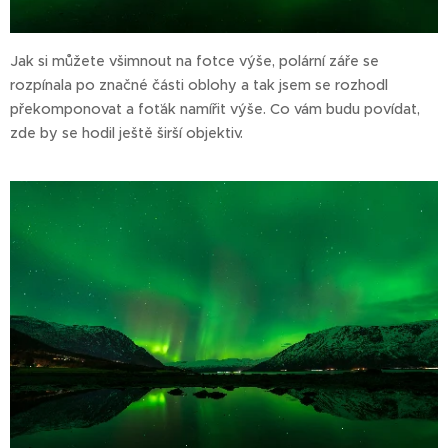
Jak si můžete všimnout na fotce výše, polární záře se
rozpínala po značné části oblohy a tak jsem se rozhodl
překomponovat a foťák namířit výše. Co vám budu povídat,
zde by se hodil ještě širší objektiv.