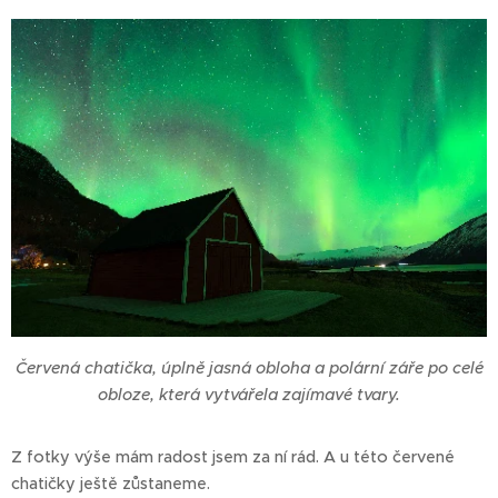
Červená chatička, úplně jasná obloha a polární záře po celé
obloze, která vytvářela zajímavé tvary.
Z fotky výše mám radost jsem za ní rád. A u této červené
chatičky ještě zůstaneme.