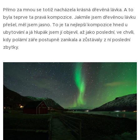
Přímo za mnou se totiž nacházela krásná dřevěná lávka. A to
byla teprve ta pravá kompozice. Jakmile jsem dřevěnou lávku
přešel, měl jsem jasno. To je ta nejlepší kompozice hned u
ubytování a já hlupák jsem jí objevil, až jako poslední, ve chvíli,
kdy polární záře postupně zanikala a zůstávaly z ní poslední
zbytky.