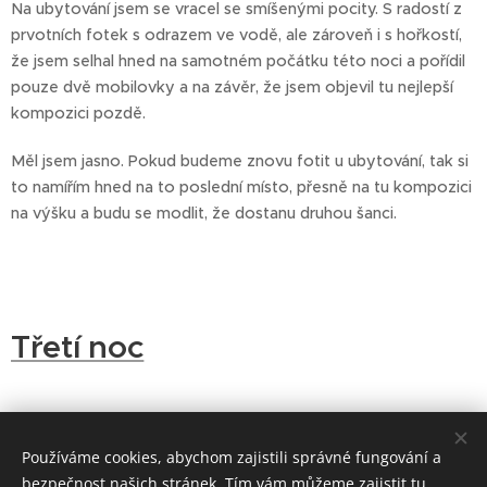
Na ubytování jsem se vracel se smíšenými pocity. S radostí z
prvotních fotek s odrazem ve vodě, ale zároveň i s hořkostí,
že jsem selhal hned na samotném počátku této noci a pořídil
pouze dvě mobilovky a na závěr, že jsem objevil tu nejlepší
kompozici pozdě.
Měl jsem jasno. Pokud budeme znovu fotit u ubytování, tak si
to namířím hned na to poslední místo, přesně na tu kompozici
na výšku a budu se modlit, že dostanu druhou šanci.
Třetí noc
Pátá noc
Používáme cookies, abychom zajistili správné fungování a
bezpečnost našich stránek. Tím vám můžeme zajistit tu