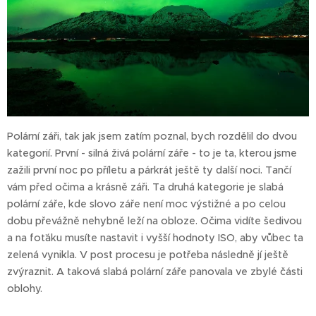
Polární záři, tak jak jsem zatím poznal, bych rozdělil do dvou
kategorií. První - silná živá polární záře - to je ta, kterou jsme
zažili první noc po příletu a párkrát ještě ty další noci. Tančí
vám před očima a krásně záři. Ta druhá kategorie je slabá
polární záře, kde slovo záře není moc výstižné a po celou
dobu převážně nehybně leží na obloze. Očima vidíte šedivou
a na foťáku musíte nastavit i vyšší hodnoty ISO, aby vůbec ta
zelená vynikla. V post procesu je potřeba následně jí ještě
zvýraznit. A taková slabá polární záře panovala ve zbylé části
oblohy.