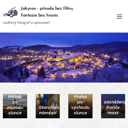
Jahyron - příroda bez filtru,
fantazie bez hranic
nadšený fotograf a spisovatel
stověžatá
Mělník
Praha
za
po
zasněžený
Polární
západu
Staroměstské
východu
Karlův
záře a
slunce
náměstí
slunce
most
souhvězdí
Velký
Kapličkový
vůz nad