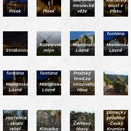
mostecké
most v
Písek
Písek
věže
Písku
Zpívající
fontána
-
Kuželovský
Mariánské
Mariánské
Strakonice
mlýn
Lázně
Lázně
Zpívající
Zpívající
fontána
fontána
Pražský
-
-
hrad za
Mariánské
Mariánské
mrazivého
Lázně
Lázně
rána
zámecký
Harfenice
průchod
- skalní
Čertovy
-Český
reliéf
Klácelka
hlavy
Krumlov