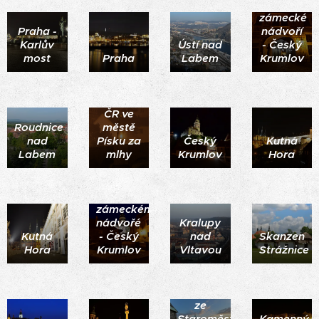
zámecké
Praha -
nádvoří
Karlův
Ústí nad
- Český
most
Praha
Labem
Krumlov
Nejstarší
kamenný
most v
ČR ve
Roudnice
městě
nad
Písku za
Český
Kutná
Labem
mlhy
Krumlov
Hora
kašna
na
zámeckém
nádvořé
Kralupy
Kutná
- Český
nad
Skanzen
Hora
Krumlov
Vltavou
Strážnice
Praha
ze
Staroměstské
Kamenný