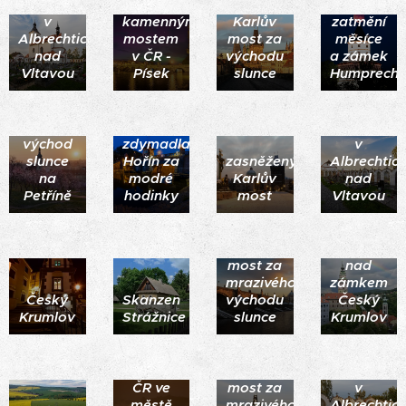
hřbitov
nejstarším
v
kamenným
Karlův
zatmění
Albrechticích
mostem
most za
měsíce
nad
v ČR -
východu
a zámek
Vltavou
Písek
slunce
Humprecht
Kapličkový
hřbitov
východ
zdymadla
v
slunce
Hořín za
zasněžený
Albrechticí
na
modré
Karlův
nad
Petříně
hodinky
most
Vltavou
Karlův
duha
most za
nad
mrazivého
zámkem
Český
Skanzen
východu
Český
Krumlov
Strážnice
slunce
Krumlov
Nejstarší
kamenný
Kapličkový
most v
Karlův
hřbitov
ČR ve
most za
v
městě
mrazivého
Albrechticí