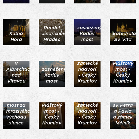
Rondel
zasněžený
Kutná
Jindřichův
Karlův
katedrála
Hora
Hradec
most
Sv. Víta
Kapličkový
hřbitov
v
zámecké
Plášťový
Albrechticích
zasněžený
nádvoří
most -
nad
Karlův
- Český
Český
Vltavou
most
Krumlov
Krumlov
Karlův
Chrám
most za
Plášťový
zámecké
sv. Petra
mrazivého
most -
nádvoří
a Pavla
východu
Český
- Český
a zámek
slunce
Krumlov
Krumlov
Mělník