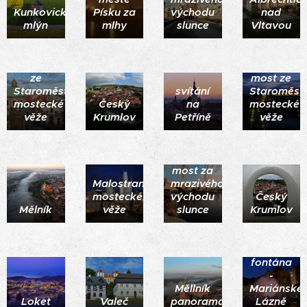
Kunkovický
Písku za
východu
nad
mlýn
mlhy
slunce
Vltavou
Praha
Karlův
ze
most ze
Staroměstské
svítání
Staroměst
mostecké
Český
na
mostecké
věže
Krumlov
Petříně
věže
Karlův
most za
Malostranské
mrazivého
mostecké
východu
Český
Mělník
věže
slunce
Krumlov
Zpívající
fontána
-
Měllník
Mariánské
Loket
Valeč
panorama
Lázně