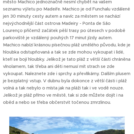
město Machico jednoznačně nesmí chybět na vašem
seznamu výletu po Madeiře. Machico je od Funchalu vzdálené
jen 30 minuty cesty autem a navíc za městem se nachází
nejvýchodnější část ostrova Madeiry - Ponta de São
Lourenço přičemž začátek pěší trasy po útesech v podobě
parkoviště je vzdálený pouhých 17 minut jízdy autem.
Machico nabízí krásnou písečnou pláž umělého původu, kde je
hloubka odstupňovaná a tak se zde mohou vykoupat i lidé,
kteří se bojí hloubky. Jelikož je tato pláž z větší části chráněna
vlnolamem, tak třeba ani děti nemusí mít strach se zde
vykoupat. Naleznete zde i sprchy a převlíkárny. Dalším plusem
je bezplatný vstup. V dubnu byla dokonce z větší části i pláž
volná a tak nebylo o místa jak na pláži tak i ve vodě nouze.
Jelikož je pláž přímo ve městě, tak si zde můžete dojít i na
oběd a nebo se třeba občerstvit točenou zmrzlinou.