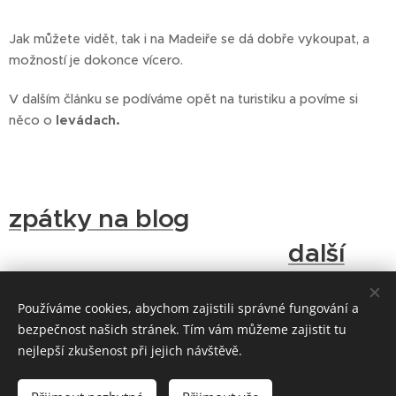
Jak můžete vidět, tak i na Madeiře se dá dobře vykoupat, a
možností je dokonce vícero.
V dalším článku se podíváme opět na turistiku a povíme si
něco o
levádach.
zpátky na blog
další
kapitola
Používáme cookies, abychom zajistili správné fungování a
bezpečnost našich stránek. Tím vám můžeme zajistit tu
nejlepší zkušenost při jejich návštěvě.
Na všechny fotografie a veškerou literární tvorbu jsou všechna práva
vyhrazena.