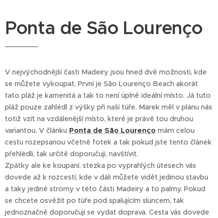
Ponta de São Lourenço
V nejvýchodnější časti Madeiry jsou hned dvě možnosti, kde
se můžete vykoupat. První je São Lourenço Beach akorát
tato pláž je kamenitá a tak to není úplně ideální místo. Já tuto
pláž pouze zahlédl z výšky při naší túře. Marek měl v plánu nás
totiž vzít na vzdálenější místo, které je právě tou druhou
variantou. V článku
Ponta de São Lourenço
mám celou
cestu rozepsanou včetně fotek a tak pokud jste tento článek
přehlédli, tak určitě doporučuji, navštívit.
Zpátky ale ke koupaní. stezka po vyprahlých útesech vás
dovede až k rozcestí, kde v dáli můžete vidět jedinou stavbu
a taky jediné stromy v této části Madeiry a to palmy. Pokud
se chcete osvěžit po túře pod spalujícím sluncem, tak
jednoznačně doporučuji se vydat doprava. Cesta vás dovede