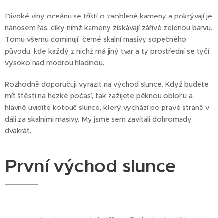
Divoké vlny oceánu se tříští o zaoblené kameny a pokrývají je
nánosem řas, díky nimž kameny získávají zářivě zelenou barvu.
Tomu všemu dominují černé skalní masivy sopečného
původu, kde každý z nichž má jiný tvar a ty prostřední se tyčí
vysoko nad modrou hladinou.
Rozhodně doporučuji vyrazit na východ slunce. Když budete
mít štěstí na hezké počasí, tak zažijete pěknou oblohu a
hlavně uvidíte kotouč slunce, který vychází po pravé straně v
dáli za skalními masivy. My jsme sem zavítali dohromady
dvakrát.
První východ slunce