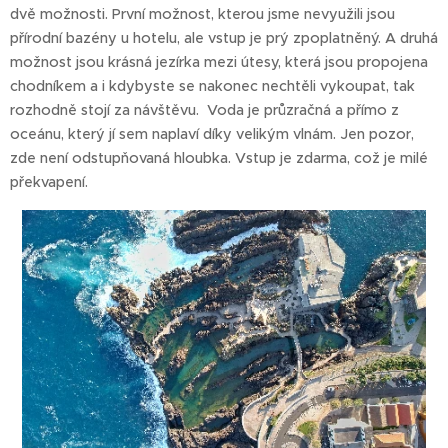
dvě možnosti. První možnost, kterou jsme nevyužili jsou
přírodní bazény u hotelu, ale vstup je prý zpoplatněný. A druhá
možnost jsou krásná jezírka mezi útesy, která jsou propojena
chodníkem a i kdybyste se nakonec nechtěli vykoupat, tak
rozhodně stojí za návštěvu. Voda je průzračná a přímo z
oceánu, který jí sem naplaví díky velikým vlnám. Jen pozor,
zde není odstupňovaná hloubka. Vstup je zdarma, což je milé
překvapení.