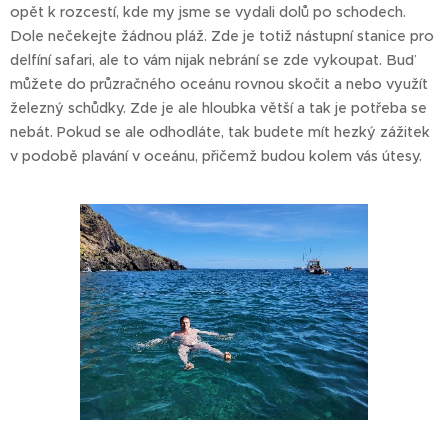
opět k rozcestí, kde my jsme se vydali dolů po schodech.
Dole nečekejte žádnou pláž. Zde je totiž nástupní stanice pro
delfíní safari, ale to vám nijak nebrání se zde vykoupat. Buď
můžete do průzračného oceánu rovnou skočit a nebo využít
železný schůdky. Zde je ale hloubka větší a tak je potřeba se
nebát. Pokud se ale odhodláte, tak budete mít hezký zážitek
v podobě plavání v oceánu, přičemž budou kolem vás útesy.