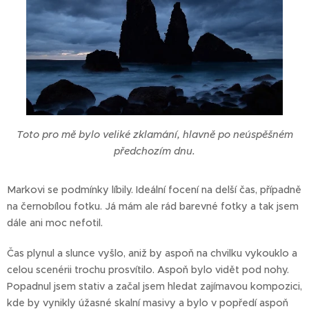
Toto pro mě bylo veliké zklamání, hlavně po neúspěšném
předchozím dnu.
Markovi se podmínky líbily. Ideální focení na delší čas, případně
na černobílou fotku. Já mám ale rád barevné fotky a tak jsem
dále ani moc nefotil.
Čas plynul a slunce vyšlo, aniž by aspoň na chvilku vykouklo a
celou scenérii trochu prosvítilo. Aspoň bylo vidět pod nohy.
Popadnul jsem stativ a začal jsem hledat zajímavou kompozici,
kde by vynikly úžasné skalní masivy a bylo v popředí aspoň