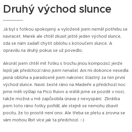
Druhý východ slunce
Já byl s fotkou spokojený a vyloženě jsem neměl potřebu se
navracet. Marek ale chtěl zkusit ještě jeden východ slunce,
zda se nám zadaří chytit oblohu s kotoučem slunce. A
opravdu na druhý pokus se už povedlo.
Akorát jsem chtěl mít fotku s trochu jinou kompozicí, jenže
lepší jak předchozí ráno jsem nenašel. Ani mi dokonce nesedla
jasná obloha a paradoxně jsem nakonec šťastný za ten první
východ slunce. Navíc šesté ráno na Madeiře a předchozí noc
jsme měli výšlap na Pico Ruivo a vrátili jsme se pozdě v noci,
takže možná u mě zapůsobila únava z nevyspání. Zkrátka
jsem toto ráno fotky pořídil, ale stejně se nemohu zbavit
pocitu, že to prostě není ono. Ale třeba se pletu a zrovna se
vám mohou líbit více jak ta předchozí. :-)