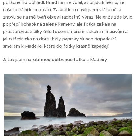
pořádně ho obhlédl. Hned na mě volal, ať přijdu k němu, že
našel ideální kompozici. Za krátkou chvíli jsem stál u něj a
znovu se na mé tváři objevil radostný výraz. Nejenže zde bylo
popředí bohaté na zelené kameny, ale fotka získala na
prostorovosti díky úhlu focení směrem k skalním masivům a
jako třešnička na dortu byly paprsky slunce dopadající
směrem k Madeiře, které do fotky krásně zapadají.
A tak jsem nafotil mou oblíbenou fotku z Madeiry.