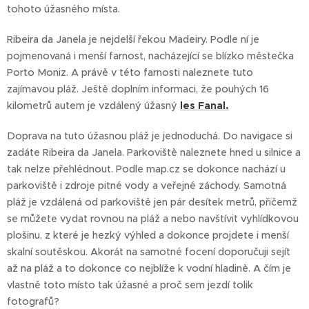
tohoto úžasného místa.
Ribeira da Janela je nejdelší řekou Madeiry. Podle ní je
pojmenovaná i menší farnost, nacházející se blízko městečka
Porto Moniz. A právě v této farnosti naleznete tuto
zajímavou pláž. Ještě doplním informaci, že pouhých 16
kilometrů autem je vzdálený úžasný
les Fanal.
Doprava na tuto úžasnou pláž je jednoduchá. Do navigace si
zadáte Ribeira da Janela. Parkoviště naleznete hned u silnice a
tak nelze přehlédnout. Podle map.cz se dokonce nachází u
parkoviště i zdroje pitné vody a veřejné záchody. Samotná
pláž je vzdálená od parkoviště jen pár desítek metrů, přičemž
se můžete vydat rovnou na pláž a nebo navštívit vyhlídkovou
plošinu, z které je hezký výhled a dokonce projdete i menší
skalní soutěskou. Akorát na samotné focení doporučuji sejít
až na pláž a to dokonce co nejblíže k vodní hladině. A čím je
vlastně toto místo tak úžasné a proč sem jezdí tolik
fotografů?