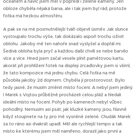
oceánem a navíc jsem měl v popředí i zelené kameny. Jen
obloze chyběla nějaká barva, ale i tak jsem byl rád, protože
fotka má hezkou atmosféru.
A pak se na mé posmutnělejší tváři objevil úsměv. Jak slunce
vystoupalo trochu výše, tak dokázalo aspoň trochu oživit
oblohu. Jakoby mě ten nahoře snad vyslyšel a dopřál mi.
Šedivá obloha byla pryč a každou další chvíli se nebe barvilo
více a více. Hned jsem začal vesele plnit paměťovou kartu,
akorát při prohlížení fotek na displeji zrcadlovky jsem si všiml,
že tato kompozice má jednu chybu. Celá fotka na mě
působila jakoby 2d dojmem. Chyběla jí prostorovost. Bylo
tedy jasné, že musím změnit místo focení. A nebyl jsem jediný.
I Marek s Vojtou průběžně procházeli celou pláž a hledali
ideální místo na focení. Pohyb po kamenech nebyl vůbec
pohodlný. Nemusím asi psát, jak kluzké kameny jsou, hlavně
když stoupnete na ty pro mě vysněné zelené. Chudák Marek
za to ráno asi dvakrát upadl. Měl ale rychlejší tempo a tak
místo ke kterému jsem měl namířeno, dorazil jako první a