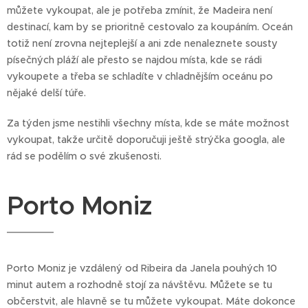
můžete vykoupat, ale je potřeba zmínit, že Madeira není
destinací, kam by se prioritně cestovalo za koupáním. Oceán
totiž není zrovna nejteplejší a ani zde nenaleznete sousty
písečných pláží ale přesto se najdou místa, kde se rádi
vykoupete a třeba se schladíte v chladnějším oceánu po
nějaké delší túře.
Za týden jsme nestihli všechny místa, kde se máte možnost
vykoupat, takže určitě doporučuji ještě strýčka googla, ale
rád se podělím o své zkušenosti.
Porto Moniz
Porto Moniz je vzdálený od Ribeira da Janela pouhých 10
minut autem a rozhodně stojí za návštěvu. Můžete se tu
občerstvit, ale hlavně se tu můžete vykoupat. Máte dokonce