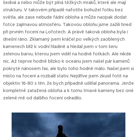
šedivá a nebo může být plná těžkých mraků, které ale mají
strukturu. V takovém případě nafotíte bohužel fotku bez
světla, ale zase nebude fádní obloha a může naopak dodat
fotce zajímavou atmosféru. Takovou oblohu jsme zažili hned
při prvním focení na Lofotech. A právě taková obloha byla i
dnešní ráno. Zklamaný jsem kráčel po velkých zaoblených
kamenech blíž k vodní hladině a hledal jsem v tom šeru
zelenou barvu, kterou jsem viděl na hodně fotkách. Ale nikde
nic. Až teprve hodně blízko k oceánu jsem našel pár kamenů
pokryté nánosem řas, ale bylo toho hodně málo. Našel jsem si
místo na focení a rozbalil stativ. Nejdříve jsem zkusil fotit na
objektiv 16-80 s tím, že bych případně udělal panorama. Jenže
kompletně zatažená obloha a k tomu tmavé kameny bez oné
zelené mě od dalšího focení odradilo.