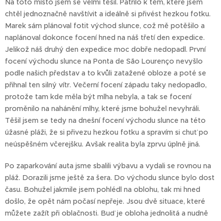
Na toto místo jsem se velmi těšil. Patřilo k těm, které jsem
chtěl jednoznačně navštívit a ideálně si přivést hezkou fotku.
Marek sám plánoval fotit východ slunce, což mě potěšilo a
naplánoval dokonce focení hned na náš třetí den expedice.
Jelikož náš druhý den expedice moc dobře nedopadl. První
focení východu slunce na Ponta de São Lourenço nevyšlo
podle našich představ a to kvůli zatažené obloze a poté se
přihnal ten silný vítr. Večerní focení západu taky nedopadlo,
protože tam kde měla být mlha nebyla, a tak se focení
proměnilo na nahánění mlhy, které jsme bohužel nevyhráli.
Těšil jsem se tedy na dnešní focení východu slunce na této
úžasné pláži, že si přivezu hezkou fotku a spravím si chuť po
neúspěšném včerejšku. Avšak realita byla zprvu úplně jiná.
Po zaparkování auta jsme sbalili výbavu a vydali se rovnou na
pláž. Dorazili jsme ještě za šera. Do východu slunce bylo dost
času. Bohužel jakmile jsem pohlédl na oblohu, tak mi hned
došlo, že opět nám počasí nepřeje. Jsou dvě situace, které
můžete zažít při oblačnosti. Buď je obloha jednolitá a nudně