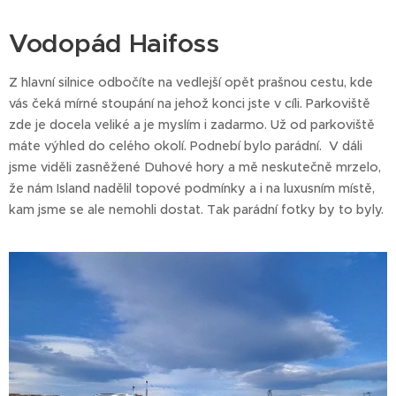
Vodopád Haifoss
Z hlavní silnice odbočíte na vedlejší opět prašnou cestu, kde
vás čeká mírné stoupání na jehož konci jste v cíli. Parkoviště
zde je docela veliké a je myslím i zadarmo. Už od parkoviště
máte výhled do celého okolí. Podnebí bylo parádní. V dáli
jsme viděli zasněžené Duhové hory a mě neskutečně mrzelo,
že nám Island nadělil topové podmínky a i na luxusním místě,
kam jsme se ale nemohli dostat. Tak parádní fotky by to byly.