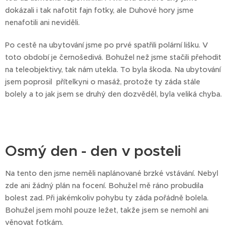
dokázali i tak nafotit fajn fotky, ale Duhové hory jsme
nenafotili ani neviděli.
Po cestě na ubytování jsme po prvé spatřili polární lišku. V
toto období je černošedivá. Bohužel než jsme stačili přehodit
na teleobjektivy, tak nám utekla. To byla škoda. Na ubytování
jsem poprosil přítelkyni o masáž, protože ty záda stále
bolely a to jak jsem se druhý den dozvěděl, byla veliká chyba.
Osmý den - den v posteli
Na tento den jsme neměli naplánované brzké vstávání. Nebyl
zde ani žádný plán na focení. Bohužel mě ráno probudila
bolest zad. Při jakémkoliv pohybu ty záda pořádně bolela.
Bohužel jsem mohl pouze ležet, takže jsem se nemohl ani
věnovat fotkám.