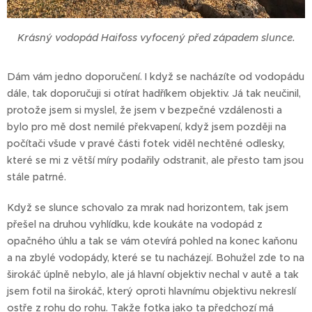
Krásný vodopád Haifoss vyfocený před západem slunce.
Dám vám jedno doporučení. I když se nacházíte od vodopádu
dále, tak doporučuji si otírat hadříkem objektiv. Já tak neučinil,
protože jsem si myslel, že jsem v bezpečné vzdálenosti a
bylo pro mě dost nemilé překvapení, když jsem později na
počítači všude v pravé části fotek viděl nechtěné odlesky,
které se mi z větší míry podařily odstranit, ale přesto tam jsou
stále patrné.
Když se slunce schovalo za mrak nad horizontem, tak jsem
přešel na druhou vyhlídku, kde koukáte na vodopád z
opačného úhlu a tak se vám otevírá pohled na konec kaňonu
a na zbylé vodopády, které se tu nacházejí. Bohužel zde to na
širokáč úplně nebylo, ale já hlavní objektiv nechal v autě a tak
jsem fotil na širokáč, který oproti hlavnímu objektivu nekreslí
ostře z rohu do rohu. Takže fotka jako ta předchozí má