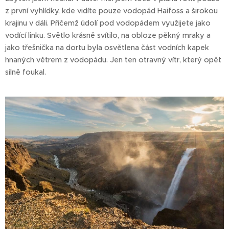
z první vyhlídky, kde vidíte pouze vodopád Haifoss a širokou
krajinu v dáli. Přičemž údolí pod vodopádem využijete jako
vodící linku. Světlo krásně svítilo, na obloze pěkný mraky a
jako třešnička na dortu byla osvětlena část vodních kapek
hnaných větrem z vodopádu. Jen ten otravný vítr, který opět
silně foukal.