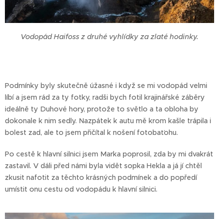
Vodopád Haifoss z druhé vyhlídky za zlaté hodinky.
Podmínky byly skutečně úžasné i když se mi vodopád velmi
líbí a jsem rád za ty fotky, radši bych fotil krajinářské záběry
ideálně ty Duhové hory, protože to světlo a ta obloha by
dokonale k nim sedly. Nazpátek k autu mě krom kašle trápila i
bolest zad, ale to jsem přičítal k nošení fotobaťohu.
Po cestě k hlavní silnici jsem Marka poprosil, zda by mi dvakrát
zastavil. V dáli před námi byla vidět sopka Hekla a já jí chtěl
zkusit nafotit za těchto krásných podmínek a do popředí
umístit onu cestu od vodopádu k hlavní silnici.