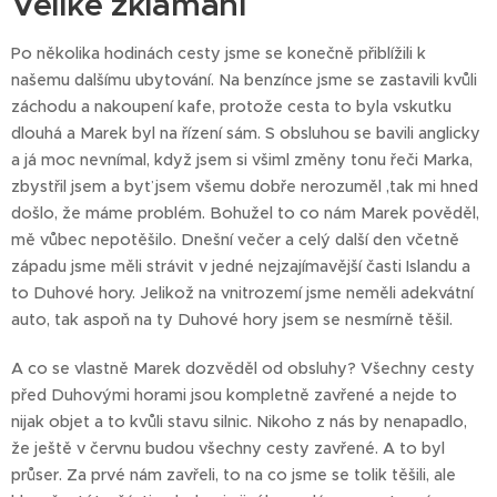
Veliké zklamání
Po několika hodinách cesty jsme se konečně přiblížili k
našemu dalšímu ubytování. Na benzínce jsme se zastavili kvůli
záchodu a nakoupení kafe, protože cesta to byla vskutku
dlouhá a Marek byl na řízení sám. S obsluhou se bavili anglicky
a já moc nevnímal, když jsem si všiml změny tonu řeči Marka,
zbystřil jsem a byť jsem všemu dobře nerozuměl ,tak mi hned
došlo, že máme problém. Bohužel to co nám Marek pověděl,
mě vůbec nepotěšilo. Dnešní večer a celý další den včetně
západu jsme měli strávit v jedné nejzajímavější časti Islandu a
to Duhové hory. Jelikož na vnitrozemí jsme neměli adekvátní
auto, tak aspoň na ty Duhové hory jsem se nesmírně těšil.
A co se vlastně Marek dozvěděl od obsluhy? Všechny cesty
před Duhovými horami jsou kompletně zavřené a nejde to
nijak objet a to kvůli stavu silnic. Nikoho z nás by nenapadlo,
že ještě v červnu budou všechny cesty zavřené. A to byl
průser. Za prvé nám zavřeli, to na co jsme se tolik těšili, ale