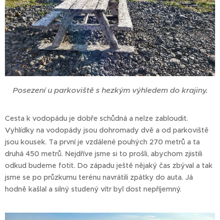
Posezení u parkoviště s hezkým výhledem do krajiny.
Cesta k vodopádu je dobře schůdná a nelze zabloudit.
Vyhlídky na vodopády jsou dohromady dvě a od parkoviště
jsou kousek. Ta první je vzdálené pouhých 270 metrů a ta
druhá 450 metrů. Nejdříve jsme si to prošli, abychom zjistili
odkud budeme fotit. Do západu ještě nějaký čas zbýval a tak
jsme se po průzkumu terénu navrátili zpátky do auta. Já
hodně kašlal a silný studený vítr byl dost nepříjemný.