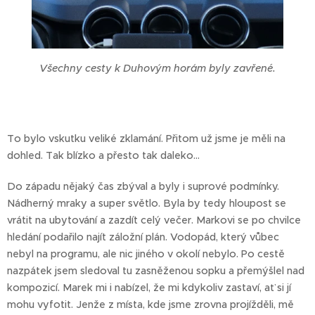
Všechny cesty k Duhovým horám byly zavřené.
To bylo vskutku veliké zklamání. Přitom už jsme je měli na
dohled. Tak blízko a přesto tak daleko...
Do západu nějaký čas zbýval a byly i suprové podmínky.
Nádherný mraky a super světlo. Byla by tedy hloupost se
vrátit na ubytování a zazdít celý večer. Markovi se po chvilce
hledání podařilo najít záložní plán. Vodopád, který vůbec
nebyl na programu, ale nic jiného v okolí nebylo. Po cestě
nazpátek jsem sledoval tu zasněženou sopku a přemýšlel nad
kompozicí. Marek mi i nabízel, že mi kdykoliv zastaví, ať si jí
mohu vyfotit. Jenže z místa, kde jsme zrovna projížděli, mě