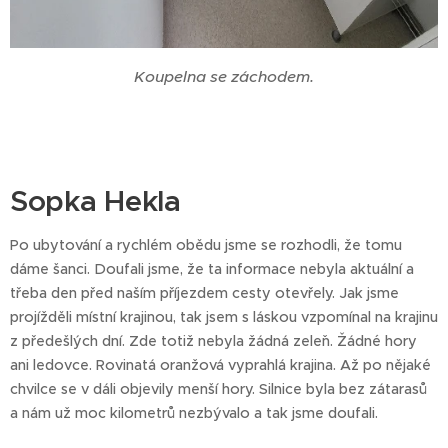
Koupelna se záchodem.
Sopka Hekla
Po ubytování a rychlém obědu jsme se rozhodli, že tomu
dáme šanci. Doufali jsme, že ta informace nebyla aktuální a
třeba den před naším příjezdem cesty otevřely. Jak jsme
projížděli místní krajinou, tak jsem s láskou vzpomínal na krajinu
z předešlých dní. Zde totiž nebyla žádná zeleˇn. Žádné hory
ani ledovce. Rovinatá oranžová vyprahlá krajina. Až po nějaké
chvilce se v dáli objevily menší hory. Silnice byla bez zátarasů
a nám už moc kilometrů nezbývalo a tak jsme doufali.