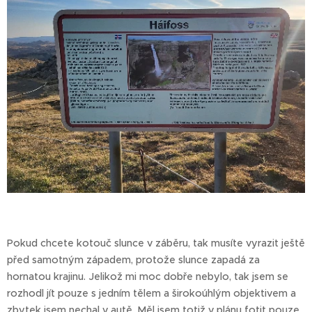
Pokud chcete kotouč slunce v záběru, tak musíte vyrazit ještě
před samotným západem, protože slunce zapadá za
hornatou krajinu. Jelikož mi moc dobře nebylo, tak jsem se
rozhodl jít pouze s jedním tělem a širokoúhlým objektivem a
zbytek jsem nechal v autě. Měl jsem totiž v plánu fotit pouze