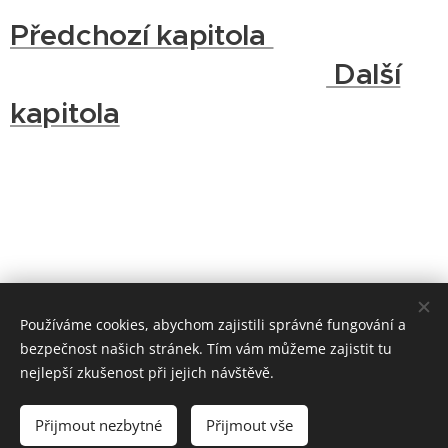
Předchozí kapitola
Další
kapitola
Používáme cookies, abychom zajistili správné fungování a
bezpečnost našich stránek. Tím vám můžeme zajistit tu
nejlepší zkušenost při jejich návštěvě.
Na všechny fotografie a veškerou literární tvorbu jsou všechna práva
vyhrazena.
Přijmout nezbytné
Přijmout vše
Cookies