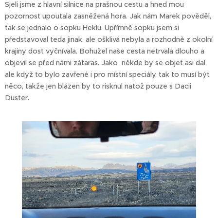
Sjeli jsme z hlavní silnice na prašnou cestu a hned mou
pozornost upoutala zasněžená hora. Jak nám Marek pověděl,
tak se jednalo o sopku Heklu. Upřímně sopku jsem si
představoval teda jinak, ale ošklivá nebyla a rozhodně z okolní
krajiny dost vyčnívala. Bohužel naše cesta netrvala dlouho a
objevil se před námi zátaras. Jako někde by se objet asi dal,
ale když to bylo zavřené i pro místní speciály, tak to musí být
něco, takže jen blázen by to risknul natož pouze s Dacii
Duster.