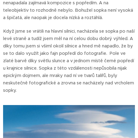
nenapadala zajímavá kompozice s popředím. A na
teleobjektiv to rozhodně nebylo. Bohužel sopka není vysoká
a špičatá, ale naopak je docela nízká a roztáhlá.
Když jsme se vrátili na hlavní silnici, nacházela se sopka po naší
levé straně a tudíž jsem měl na ní celou dobu dobrý výhled. A
díky tomu jsem si všiml okolí silnice a hned mě napadlo, že by
se to dalo využít jako fajn popředí do fotografie. Pole ve
zlaté barvě díky světlu slunce a v jednom místě černé popředí
u krajnice silnice. Sopka z této vzdálenosti nepůsobila nijak
epickým dojmem, ale mraky nad ní ve tvarů talířů, byly
neskutečně fotografické a zrovna se nacházely nad vrcholem
sopky.