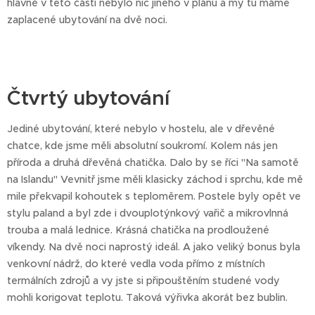
hlavně v této části nebylo nic jiného v plánu a my tu máme
zaplacené ubytování na dvě noci.
Čtvrtý ubytování
Jediné ubytování, které nebylo v hostelu, ale v dřevěné
chatce, kde jsme měli absolutní soukromí. Kolem nás jen
příroda a druhá dřevěná chatička. Dalo by se říci "Na samotě
na Islandu" Vevnitř jsme měli klasicky záchod i sprchu, kde mě
mile překvapil kohoutek s teploměrem. Postele byly opět ve
stylu paland a byl zde i dvouplotýnkový vařič a mikrovlnná
trouba a malá lednice. Krásná chatička na prodloužené
víkendy. Na dvě noci naprostý ideál. A jako veliký bonus byla
venkovní nádrž, do které vedla voda přímo z místních
termálních zdrojů a vy jste si připouštěním studené vody
mohli korigovat teplotu. Taková výřivka akorát bez bublin.