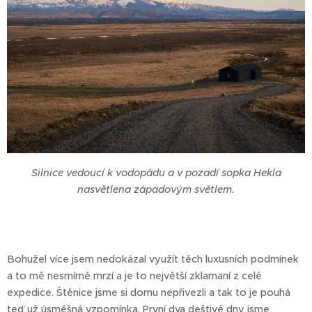
Silnice vedoucí k vodopádu a v pozadí sopka Hekla
nasvětlena západovým světlem.
Bohužel více jsem nedokázal využít těch luxusních podmínek
a to mě nesmírně mrzí a je to největší zklamaní z celé
expedice. Štěnice jsme si domu nepřivezli a tak to je pouhá
teď už úsměšná vzpomínka. První dva deštivé dny jsme